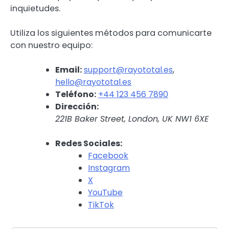
inquietudes.
Utiliza los siguientes métodos para comunicarte
con nuestro equipo:
Email:
support@rayototal.es
,
hello@rayototal.es
Teléfono:
+44 123 456 7890
Dirección:
221B Baker Street, London, UK NW1 6XE
Redes Sociales:
Facebook
Instagram
X
YouTube
TikTok